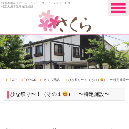
特別養護老人ホーム・ショートステイ・デイサービス
特定入居者生活介護施設
TOP
TOPICS
さくら日記
ひな祭り〜！（その１
） 〜特定施設〜
ひな祭り〜！（その１
） 〜特定施設〜