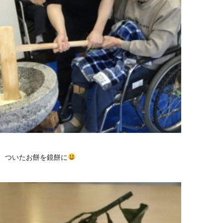
、ついたお餅を鏡餅に