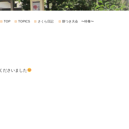
TOP
TOPICS
さくら日記
餅つき大会 〜特養〜
くださいました