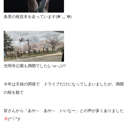
条里の桜並木を走っています(❁´◡`❁)
光明寺公園も満開でした(｡･ω･｡)ﾉ♡
今年は天候の関係で ドライブだけになってしまいましたが、満開
の桜を観て
皆さんから「あや～ あや～ いいなー」との声が多くありました
(^▽^)/