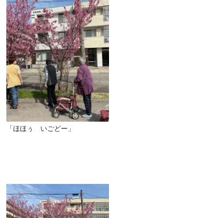
「ほほぅ いごどー」