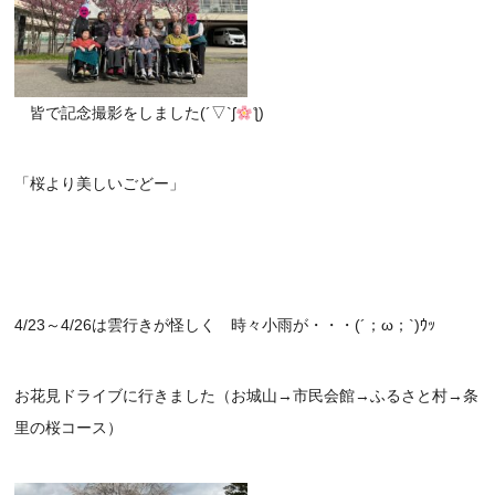
皆で記念撮影をしました(´▽`ʃ
ƪ)
「桜より美しいごどー」
4/23～4/26は雲行きが怪しく 時々小雨が・・・(´；ω；`)ｳｯ
お花見ドライブに行きました（お城山→市民会館→ふるさと村→条
里の桜コース）