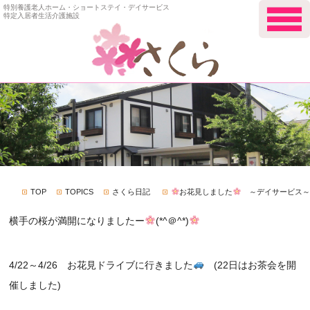
特別養護老人ホーム・ショートステイ・デイサービス
特定入居者生活介護施設
TOP
TOPICS
さくら日記
お花見しました
～デイサービス～
横手の桜が満開になりましたー
(*^＠^*)
4/22～4/26 お花見ドライブに行きました
(22日はお茶会を開
催しました)