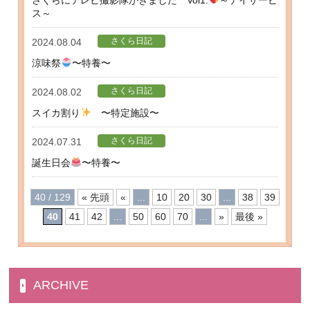
さくらにテレビ撮影隊がきました Vol1.
～デイサービ
ス～
さくら日記
2024.08.04
涼味祭
〜特養〜
さくら日記
2024.08.02
スイカ割り
〜特定施設〜
さくら日記
2024.07.31
誕生日会
〜特養〜
40 / 129
« 先頭
«
...
10
20
30
...
38
39
40
41
42
...
50
60
70
...
»
最後 »
ARCHIVE